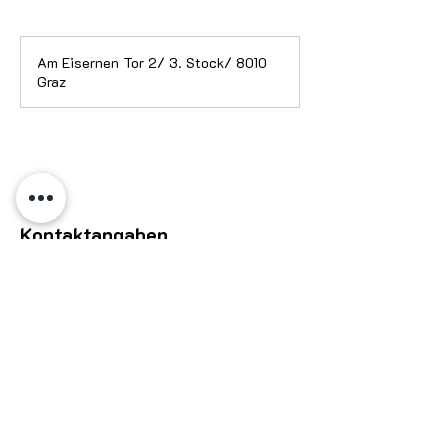
Am Eisernen Tor 2/ 3. Stock/ 8010
Graz
Kontaktangaben
+436601934368
office@notenstar.at
Notenstar Nachhilfe
Adresse
Am
Eisernen Tor 2,