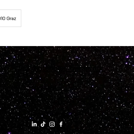
010 Graz
Notenstar Nachhilfe
Kontakt
Öffn
+43 660 193 43 68
Mo. bis 
Samsta
office@notenstar.at
​Sonnta