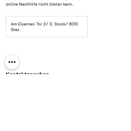
online Nachhilfe nicht bieten kann.
Am Eisernen Tor 2/ 3. Stock/ 8010
Graz
Kontaktangaben
+436601934368
office@notenstar.at
Notenstar Nachhilfe
Adresse