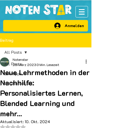
VIP Bereich
Anmelden
Beitrag
All Posts
Notenstar
All Posts
25. März 2023
3 Min. Lesezeit
Neue Lehrmethoden in der
Lerntipps
Nachhilfe:
Nützliche Infos
Personalisiertes Lernen,
Blended Learning und
mehr...
Aktualisiert:
10. Okt. 2024
Mit NaN von 5 Sternen bewertet.