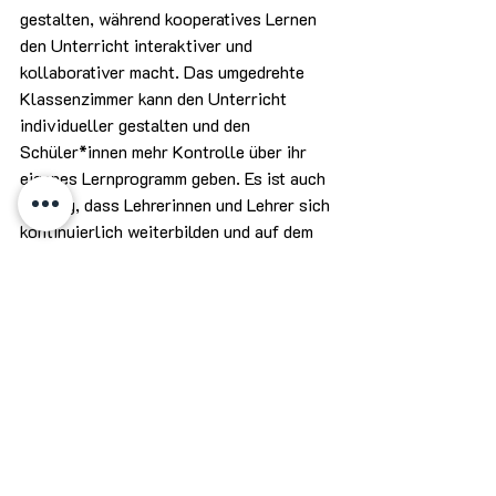
gestalten, während kooperatives Lernen 
den Unterricht interaktiver und 
kollaborativer macht. Das umgedrehte 
Klassenzimmer kann den Unterricht 
individueller gestalten und den 
Schüler*innen mehr Kontrolle über ihr 
eigenes Lernprogramm geben. Es ist auch 
wichtig, dass Lehrerinnen und Lehrer sich 
kontinuierlich weiterbilden und auf dem 
Laufenden bleiben, um die neuesten 
Lehrmethoden und -ansätze zu kennen 
und anwenden zu können.
Insgesamt bieten die verschiedenen 
Lehrmethoden und Ansätze in der Bildung 
eine Vielzahl von Möglichkeiten, um den 
Unterricht zu verbessern und den 
Schüler*innen zu helfen, erfolgreich zu 